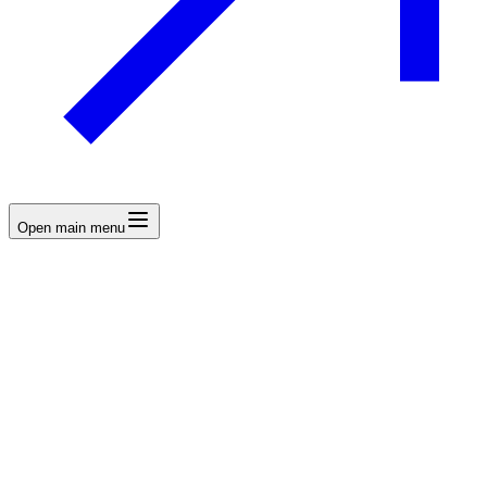
Open main menu
CCDE steht für hochpräzise